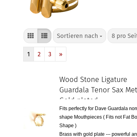
Sortieren nach
pro Seite
Sortieren nach
8 pro Sei
1
2
3
»
Wood Stone Ligature
Guardala Tenor Sax Met
Gold plated
Fits perfectly for Dave Guardala no
shape Mouthpieces ( Fits not Fat B
Shape )
Brass with gold plate --- powerful a