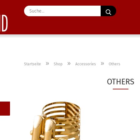
Suche...
»
»
»
Startseite
Shop
Accessories
Others
OTHERS