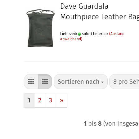
Dave Guardala
Mouthpiece Leather Ba
Lieferzeit:
sofort lieferbar
(Ausland
abweichend)
Sortieren nach
pro Seite
Sortieren nach
8 pro Sei
1
2
3
»
1
bis
8
(von insges