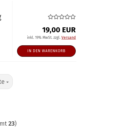
g
19,00 EUR
inkl. 19% MwSt. zzgl.
Versand
IN DEN WARENKORB
te
amt
23
)