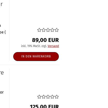
r
a
pe (
89,00 EUR
inkl. 19% MwSt. zzgl.
Versand
IN DEN WARENKORB
re
nor
125,00 EUR