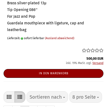
Brass silver-plated 13µ
Tip Opening 086''
For Jazz and Pop
Guardala mouthpiece with ligature, cap and
leatherbag
Lieferzeit:
sofort lieferbar
(Ausland abweichend)
500,00 EUR
inkl. 19% MwSt. zzgl.
Versand
IN DEN WARENKORB
Sortieren nach
pro Seite
Sortieren nach
8 pro Seite